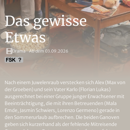
Das gewisse
Etwas
Drama
Ab dem 03.09.2026
Nach einem Juwelenraub verstecken sich Alex (Max von
der Groeben) und sein Vater Karlo (Florian Lukas)
ausgerechnet bei einer Gruppe junger Erwachsener mit
Beeinträchtigung, die mit ihren Betreuenden (Mala
Emde, Jasmin Schwiers, Lorenzo Germeno) gerade in
den Sommerurlaub aufbrechen. Die beiden Ganoven
geben sich kurzerhand als der fehlende Mitreisende